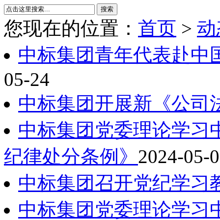
搜索
您现在的位置：
首页
>
动
中标集团青年代表赴中
05-24
中标集团开展新《公司
中标集团党委理论学习
纪律处分条例》
2024-05-
中标集团召开党纪学习
中标集团党委理论学习