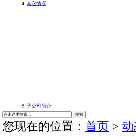
其它情况
子公司简介
搜索
您现在的位置：
首页
>
动