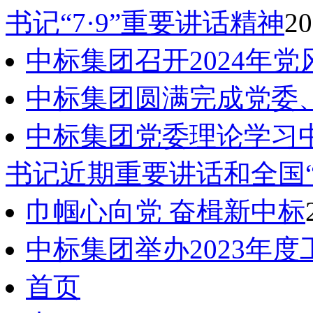
书记“7·9”重要讲话精神
20
中标集团召开2024年
中标集团圆满完成党委
中标集团党委理论学习
书记近期重要讲话和全国“
巾帼心向党 奋楫新中标
中标集团举办2023年
首页