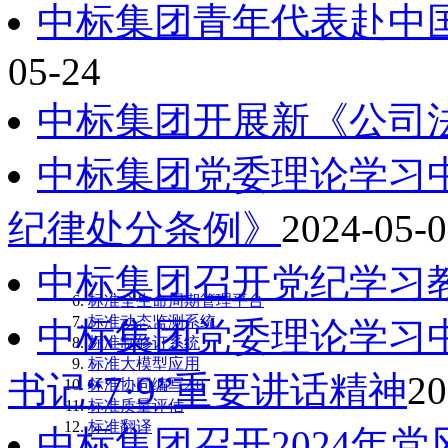
中标集团青年代表赴中
05-24
中标集团开展新《公司
中标集团党委理论学习
纪律处分条例》
2024-05-
中标集团召开党纪学习
标准全生命周期管理平台
标准动态监测系统
中标集团党委理论学习
标准制修订系统
标准大模型应用
书记“7·9”重要讲话精神
20
标准协同编写2.0
标准质量评估
标准翻译
中标集团召开2024年