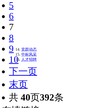
5
6
7
8
9
党群动态
中标风采
10
人才招聘
下一页
末页
共
40
页
392
条