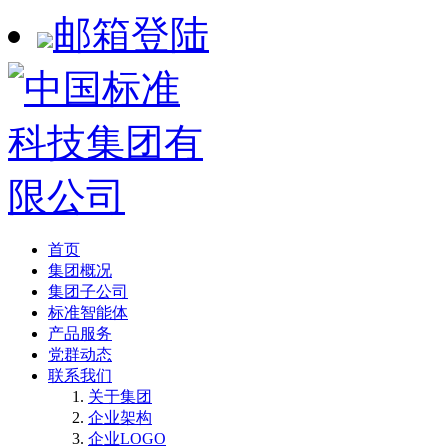
邮箱登陆
首页
集团概况
集团子公司
标准智能体
产品服务
党群动态
联系我们
关于集团
企业架构
企业LOGO