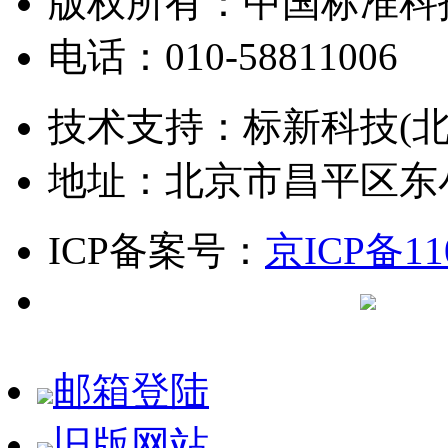
版权所有：中国标准科
电话：010-58811006
技术支持：标新科技(北
地址：北京市昌平区东
ICP备案号：
京ICP备11
京公网安备 1
邮箱登陆
旧版网站