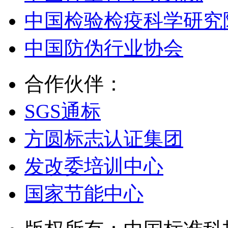
中国检验检疫科学研究
中国防伪行业协会
合作伙伴：
SGS通标
方圆标志认证集团
发改委培训中心
国家节能中心