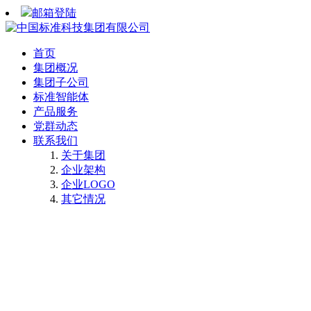
邮箱登陆
首页
集团概况
集团子公司
标准智能体
产品服务
党群动态
联系我们
关于集团
企业架构
企业LOGO
其它情况