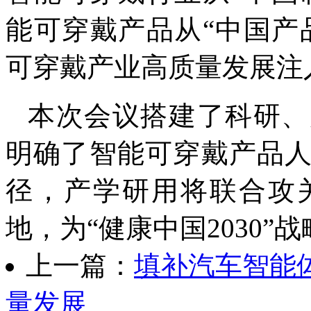
能可穿戴产品从“中国产
可穿戴产业高质量发展注
本次
会议搭建了科研、
明确了
智能可穿戴产品
径，
产学研用
将联合攻
地
，
为
“健康中国2030
上一篇：
填补汽车智能
量发展