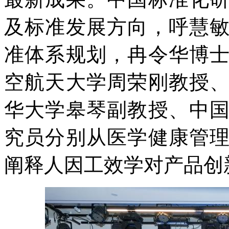
及标准发展方向，呼慧
准体系规划，
冉令华
博
空航天大学
周荣刚
教授
华大学
皋琴
副教授
、
中
究员
分别从医学
健康管
阐释人因工效学对产品创