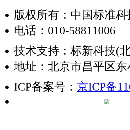
版权所有：中国标准科
电话：010-58811006
技术支持：标新科技(北
地址：北京市昌平区东
ICP备案号：
京ICP备11
京公网安备 1