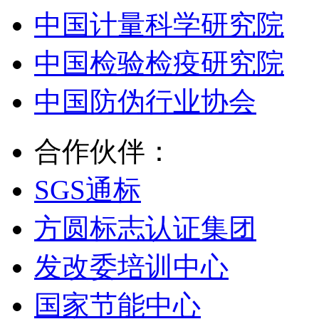
中国计量科学研究院
中国检验检疫研究院
中国防伪行业协会
合作伙伴：
SGS通标
方圆标志认证集团
发改委培训中心
国家节能中心