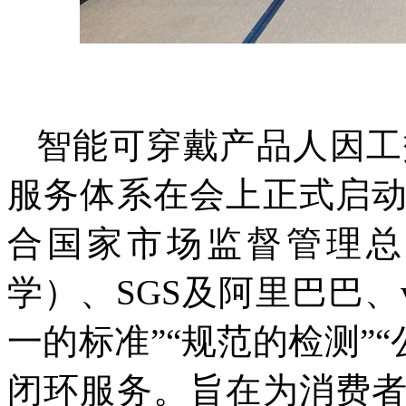
智能可穿戴产品人因工
服务体系在会上正式启
合国家市场监督管理总
学）、
SGS及阿里巴巴、
一的标准”“规范的检测”
闭环服务。旨在为消费